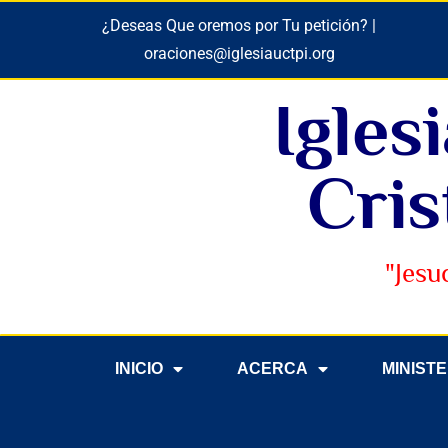
¿Deseas Que oremos por Tu petición? |
oraciones@iglesiauctpi.org
Igles
Cris
"Jesu
INICIO
ACERCA
MINIST