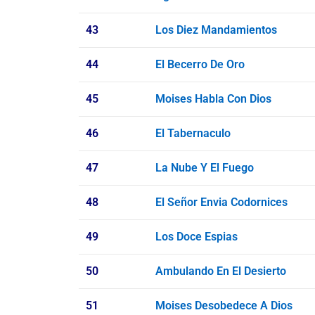
43
Los Diez Mandamientos
44
El Becerro De Oro
45
Moises Habla Con Dios
46
El Tabernaculo
47
La Nube Y El Fuego
48
El Señor Envia Codornices
49
Los Doce Espias
50
Ambulando En El Desierto
51
Moises Desobedece A Dios