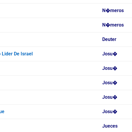
N�meros
N�meros
Deuter
 Lider De Israel
Josu�
Josu�
Josu�
Josu�
ue
Josu�
Jueces