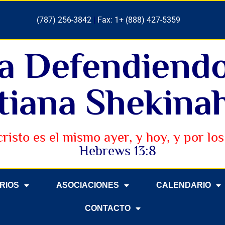
(787) 256-3842
|
Fax: 1+ (888) 427-5359
ia Defendiend
tiana Shekinah
cristo es el mismo ayer, y hoy, y por los 
Hebrews 13:8
ERIOS
ASOCIACIONES
CALENDARIO
CONTACTO