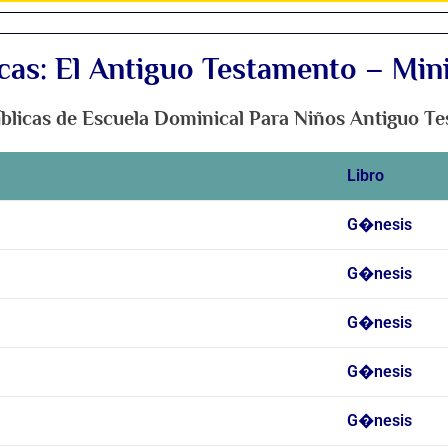
cas: El Antiguo Testamento – Min
íblicas de Escuela Dominical Para Niños Antiguo T
Libro
G�nesis
G�nesis
G�nesis
G�nesis
G�nesis