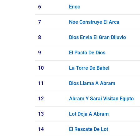
6
Enoc
7
Noe Construye El Arca
8
Dios Envia El Gran Diluvio
9
El Pacto De Dios
10
La Torre De Babel
11
Dios Llama A Abram
12
Abram Y Sarai Visitan Egipto
13
Lot Deja A Abram
14
El Rescate De Lot