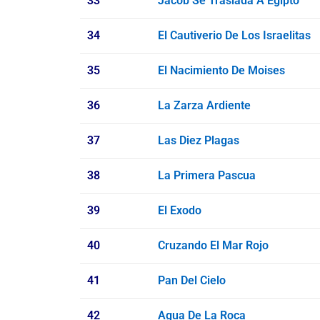
33
Jacob Se Traslada A Egipto
34
El Cautiverio De Los Israelitas
35
El Nacimiento De Moises
36
La Zarza Ardiente
37
Las Diez Plagas
38
La Primera Pascua
39
El Exodo
40
Cruzando El Mar Rojo
41
Pan Del Cielo
42
Agua De La Roca