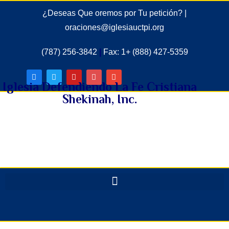
¿Deseas Que oremos por Tu petición? |
oraciones@iglesiauctpi.org
(787) 256-3842
|
Fax: 1+ (888) 427-5359
Iglesia Defendiendo La Fe Cristiana
Shekinah, Inc.